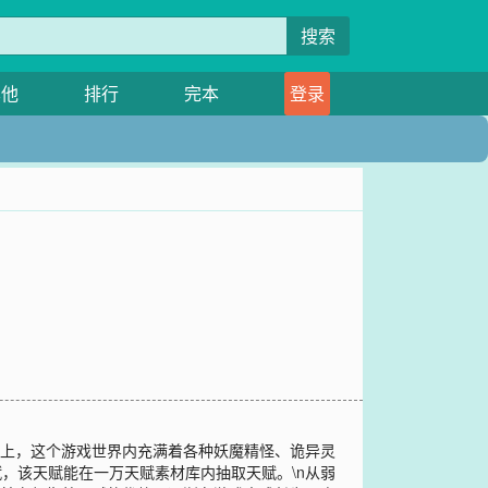
搜索
其他
排行
完本
登录
星上，这个游戏世界内充满着各种妖魔精怪、诡异灵
，该天赋能在一万天赋素材库内抽取天赋。\n从弱