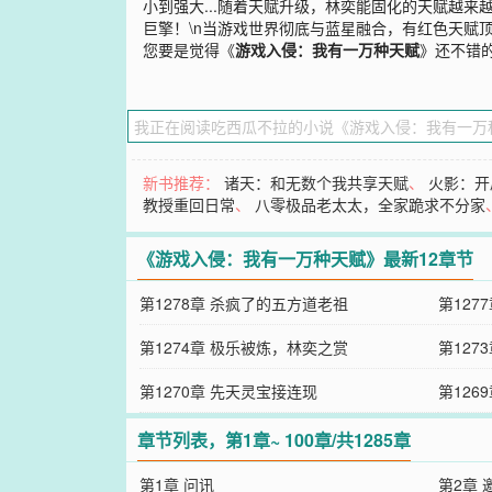
小到强大...随着天赋升级，林奕能固化的天赋越
巨擎！\n当游戏世界彻底与蓝星融合，有红色天赋顶
您要是觉得《
游戏入侵：我有一万种天赋
》还不错
新书推荐：
诸天：和无数个我共享天赋
、
火影：开
教授重回日常
、
八零极品老太太，全家跪求不分家
《游戏入侵：我有一万种天赋》最新12章节
第1278章 杀疯了的五方道老祖
第127
第1274章 极乐被炼，林奕之赏
第127
第1270章 先天灵宝接连现
第126
章节列表，第1章~ 100章/共1285章
第1章 问讯
第2章 