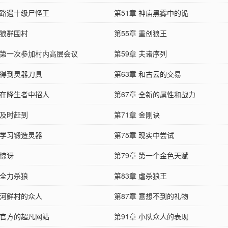
 路遇十级尸怪王
第51章 神庙黑雾中的诡
 狼群围村
第55章 重创狼王
章 第一次参加村内高层会议
第59章 夫诸序列
 得到灵器刀具
第63章 和古云的交易
 在降生者中招人
第67章 全新的属性和战力
 及时赶到
第71章 金刚诀
 学习锻造灵器
第75章 现实中尝试
 惊讶
第79章 第一个金色天赋
 全力杀狼
第83章 虐杀狼王
 河鲜村的众人
第87章 意想不到的礼物
 官方的超凡网站
第91章 小队众人的表现