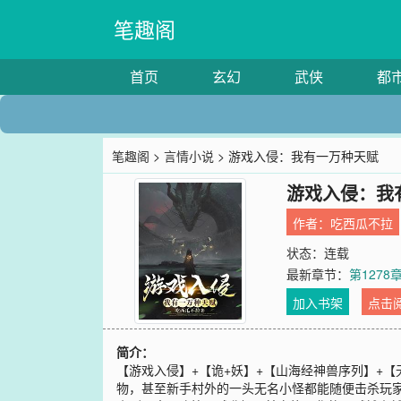
笔趣阁
首页
玄幻
武侠
都
笔趣阁
>
言情小说
> 游戏入侵：我有一万种天赋
游戏入侵：我
作者：
吃西瓜不拉
状态：连载
最新章节：
第127
加入书架
点击
简介：
【游戏入侵】+【诡+妖】+【山海经神兽序列】+
物，甚至新手村外的一头无名小怪都能随便击杀玩家