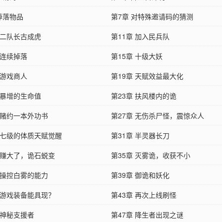
掉落物品
第7章 对特殊邀请码的猜测
 二队长古成虎
第11章 加入民兵队
 连续掉落
第15章 十级大妖
 游戏商人
第19章 天赋效益最大化
 暴增的生命值
第23章 扶风楼内的诡
 赌约一本外功书
第27章 无伤杀尸怪，震惊众人
章 七级的体质天赋觉醒
第31章 半灵器长刀
章 赚大了，诡石蜕变
第35章 灭雾诡，收获不小
 操控白雾的能力
第39章 御诡和妖化
章 游戏装备能具现？
第43章 再次上线刷怪
 神秘支援者
第47章 降生者出现之谜