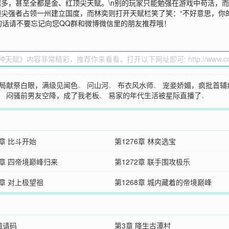
来越多，甚至全都是金、红顶尖天赋。\n别的玩家只能勉强在游戏中苟活，
尖强者占领一州建立国度，而林奕则打开天赋栏笑了笑：“不好意思，你的这
的话请不要忘记向您QQ群和微博微信里的朋友推荐哦！
局献祭白眼，满级见闻色
、
问山河
、
布衣风水师
、
宠妾娇媚，疯批首辅
、
闷骚前男友空降，成了我老板
、
易家的年代生活被星际直播了
、
7章 比斗开始
第1276章 林奕选宝
3章 四帝境巅峰归来
第1272章 联手围攻极乐
9章 对上极望祖
第1268章 城内藏着的帝境巅峰
邀请码
第3章 降生古潭村