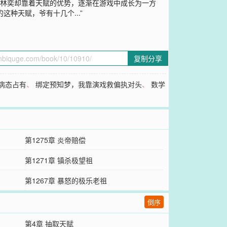
而林奕却靠着天赋的优势，逐渐在游戏中成长为一方
种天赋，爷有十几个...”
复制分享
病态占有
、
绑定预知梦，我靠演戏救偏执对头
、
数学
第1275章 炎帝赔偿
第1271章 镇杀极望祖
第1267章 暴怒的极乐老祖
倒序
第4章 抽取天赋