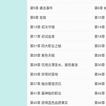
第5章 袭击事件
第6章 
第9章 变故
第10章
第13章 初次守城
第14章
第17章 初试血食
第18章
第21章 四大职业之秘
第22章
第25章 紫色天赋
第26章
第29章 饮用古潭圣水，属性暴涨
第30
第33章 异常的营地
第34
第37章 融合雾诡灵石
第38章
第41章 最神秘的职业
第42
第45章 获得蓝色品质果实
第46章