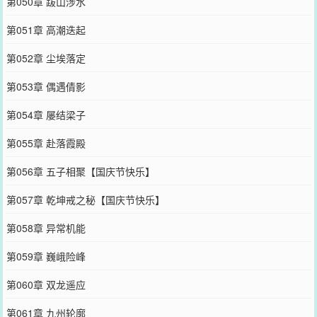
第050章 跋山涉水
第051章 高潮迭起
第052章 尘埃落定
第053章 偶遇倩影
第054章 屡结梁子
第055章 赴落霞殿
第056章 五子相聚【国庆节快乐】
第057章 乾坤戒之秘【国庆节快乐】
第058章 异常机能
第059章 巍峨险峰
第060章 双龙遥应
第061章 九州轮廓