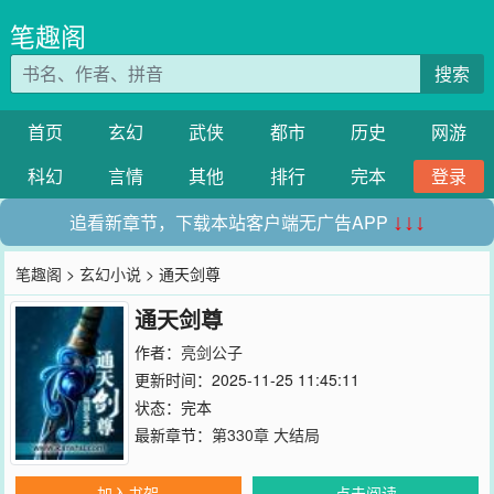
笔趣阁
搜索
首页
玄幻
武侠
都市
历史
网游
科幻
言情
其他
排行
完本
登录
追看新章节，下载本站客户端无广告APP
↓↓↓
笔趣阁
>
玄幻小说
> 通天剑尊
通天剑尊
作者：
亮剑公子
更新时间：2025-11-25 11:45:11
状态：完本
最新章节：
第330章 大结局
加入书架
点击阅读