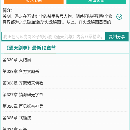
简介：
关剑，游走在万丈红尘的杀手头号人物，阴差阳错得到整个修
真界都为之头破血流的“火龙秘图”。从此，在火龙秘图器灵的
帮助下，战妖怪，降魔兽，除小人，一步一步，合火灵真身，踏修真
大门，育百草，炼千药，聚十方精器，集众生信仰，铸通天神器。然
复制分享
而，在这些看似奇妙的机遇下，却是一个更神秘的身份在发挥作
用……翩翩公子，奈何无情，亮剑天下，鬼哭神惊；通天之道，任我
《通天剑尊》最新12章节
驰骋，剑气冲霄，谁与争锋！
您要是觉得《
通天剑尊
》还不错的话请不要忘记向您QQ群和微博微信
第330章 大结局
里的朋友推荐哦！
第329章 各方大厮杀
第328章 齐聚诸天佛教
第327章 镇海碑无字书
第326章 再见妖帝神兵
第325章 飞镖技
第324章 灭杀