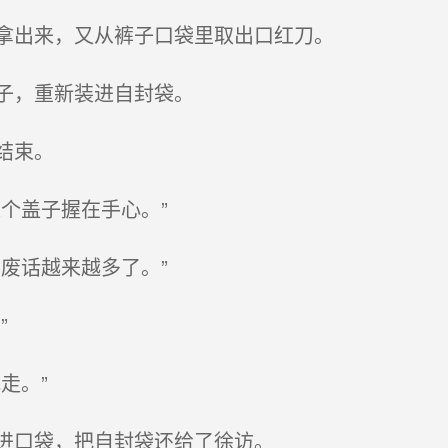
拿出来，又从裤子口袋里取出口红刀。
子，重新装进自封袋。
结束。
个盖子握在手心。”
废话越来越多了。”
”
走。”
进口袋，把自封袋还给了徐访。