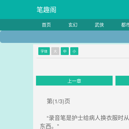
笔趣阁
首页
玄幻
武侠
都
字体
大
中
小
上一章
第(1/3)页
“录音笔是护士给病人换衣服时从
东西。”