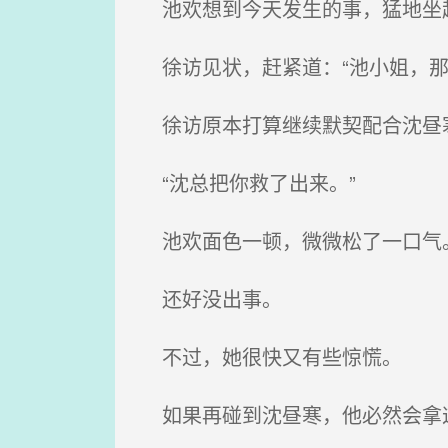
池欢想到今天发生的事，猛地坐
徐访见状，赶紧道：“池小姐，那
徐访原本打算继续默契配合沈昼寒
“沈总把你救了出来。”
池欢面色一顿，微微松了一口气
还好没出事。
不过，她很快又有些惊慌。
如果再碰到沈昼寒，他必然会拿