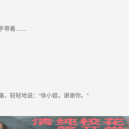
手带着……
。
，轻轻地说：“徐小姐，谢谢你。”