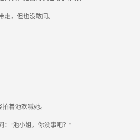
带走，但也没敢问。
轻拍着池欢喊她。
：“池小姐，你没事吧？”