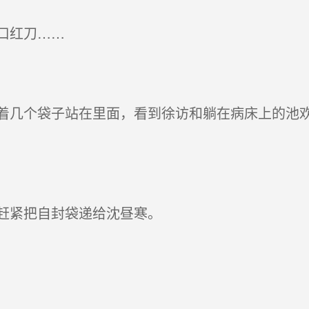
口红刀……
几个袋子站在里面，看到徐访和躺在病床上的池欢
赶紧把自封袋递给沈昼寒。