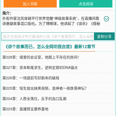
加入书架
点击阅读
简介：
扑街作家沈风穿越平行世界觉醒“神级故事系统”，在直播间靠
讲悬疑故事混口饭吃。为了博眼球，他讲起了《误杀》《隐秘
的角落》《三大队》《唐人街探案》……谁知他瞎编的剧情，竟和平
行世界的未解悬案高度吻合！网友全麻了：“主播说的反侦察知识，没
复制分享
十年逃亡经验绝对讲不出来！”“这哪是讲故事，分明是在自曝作案细
节，我已经报警了！”直播间几十万水友当场报警，高冷警花带队持枪
《讲个故事而已，怎么全网劝我自首》最新12章节
破门。面对审讯，沈风不仅完美洗脱嫌疑，还随口帮警方锁定了真
凶！从那天起，他的直播间画风突变：全国警察拿着小本本疯狂记笔
第228章：墙里的会议室，地图上不存在的房间！
记，全网罪犯听着直播瑟瑟发抖。沈风无奈摊手：“我真不是什么幕后
黑手，我就是个讲故事的！”
第227章：资本断尾求生，逆转定罪的DNA锚点
您要是觉得《
讲个故事而已，怎么全网劝我自首
》还不错的话请不要
忘记向您QQ群和微博微信里的朋友推荐哦！
第226章：一场提前写好剧本的破局
第225章：恒生放出抹黑视频，造神者一夜跌落神坛？
第224章：人质全落位，反手的血口乱飙
第223章：直播预言康养基地