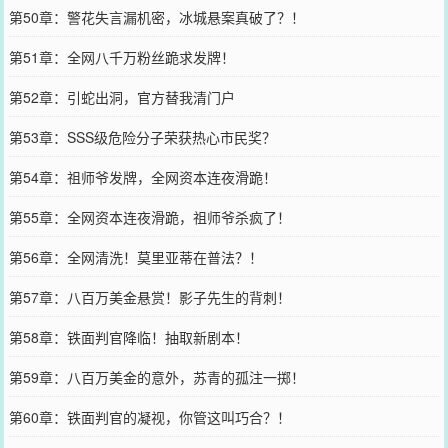
第50章：警花失言漏机密，冰城悬案真破了？！
第51章：全网八千万粉丝跪求发牌！
第52章：引蛇出洞，官方替我清门户
第53章：SSS级危险分子荣获热心市民奖？
第54章：祖师爷发牌，全网资本连夜滑跪！
第55章：全网资本连夜滑跪，祖师爷杀疯了！
第56章：全网清洗！莫里亚蒂在普法？！
第57章：八百万美金悬赏！影子先生的背刺！
第58章：铁面判官降临！抽取新剧本！
第59章：八百万美金的意外，苏青的孤注一掷！
第60章：铁面判官的凝视，你管这叫巧合？！