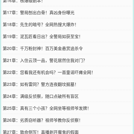
第16章：核爆级剧本！
第17章：警局刨出白骨！真凶身份曝光
第18章：先生的暗号？全网热搜大爆炸！
第19章：泥瓦匠看日出？全警局如获至宝！
第20章：千万粉封神！百万美金悬赏追杀令
第21章：入住云顶一品，警花居然住我对门？
第22章：您看我还有机会吗？一首童谣吓瘫全网！
第23章：如有雷同？警方连夜翻坟掘墓！
第24章：满级反侦察，随口点破所有盲区
第25章：真有三个小孩？全网坐等祖师爷发牌！
第26章：劣质窃听器？祖师爷教你反侦察！
第27章：致命侧写！直播剥开魔鬼的假面