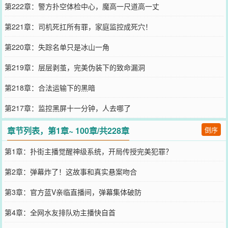
第222章：警方扑空体检中心，魔高一尺道高一丈
第221章：司机死扛所有罪，家庭监控成死穴！
第220章：失踪名单只是冰山一角
第219章：层层剥茧，完美伪装下的致命漏洞
第218章：合法运输下的黑暗
第217章：监控黑屏十一分钟，人去哪了
章节列表，第1章~ 100章/共228章
倒序
第1章：扑街主播觉醒神级系统，开局传授完美犯罪？
第2章：弹幕炸了！这故事和真实悬案吻合
第3章：官方蓝V亲临直播间，弹幕集体破防
第4章：全网水友排队劝主播快自首