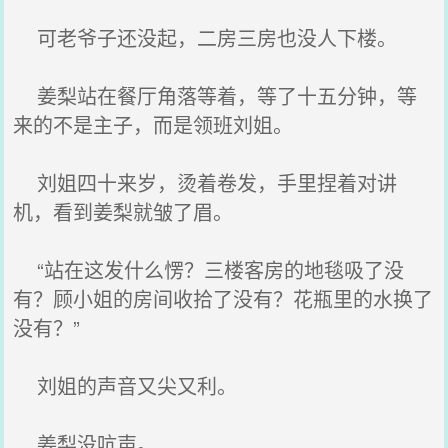
可老爷子还没起，二房三房也没人下楼。
姜梨站在餐厅角落等着，等了十五分钟，等
来的不是主子，而是领班刘姐。
刘姐四十来岁，烫着卷发，手里捏着对讲
机，看到姜梨就皱了眉。
“站在这发什么愣？三楼客房的地毯吸了没
有？顾小姐的房间收拾了没有？花瓶里的水换了
没有？”
刘姐的声音又尖又利。
姜梨没吭声。