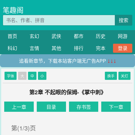
笔趣阁
搜索
首页
玄幻
武侠
都市
历史
网游
科幻
言情
其他
排行
完本
登录
追看新章节，下载本站客户端无广告APP
↓↓↓
字体
大
中
小
换手
关灯
第2章 不起眼的保姆-《掌中刺》
上一章
目录
存书签
下一章
第(1/3)页