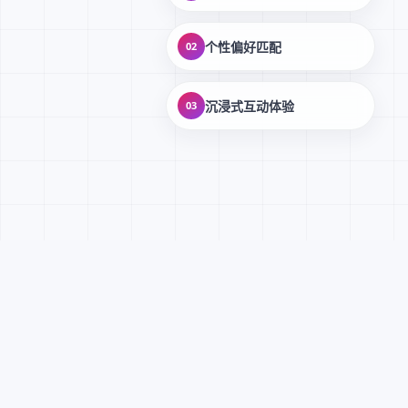
个性偏好匹配
02
沉浸式互动体验
03