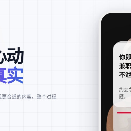
心动
你
兼
真实
不
约会
现更合适的内容。整个过程
题。