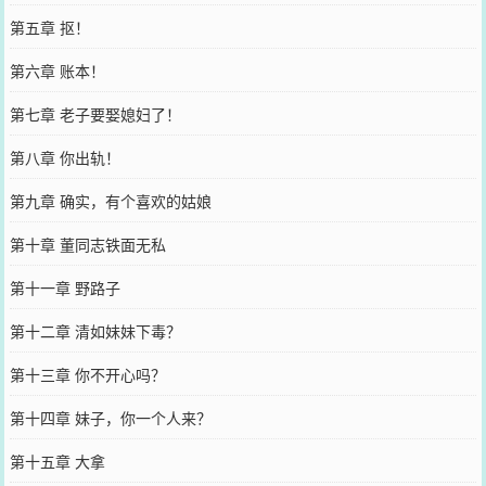
第五章 抠！
第六章 账本！
第七章 老子要娶媳妇了！
第八章 你出轨！
第九章 确实，有个喜欢的姑娘
第十章 董同志铁面无私
第十一章 野路子
第十二章 清如妹妹下毒？
第十三章 你不开心吗？
第十四章 妹子，你一个人来？
第十五章 大拿