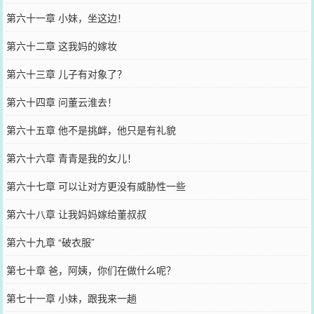
第六十一章 小妹，坐这边！
第六十二章 这我妈的嫁妆
第六十三章 儿子有对象了？
第六十四章 问董云淮去！
第六十五章 他不是挑衅，他只是有礼貌
第六十六章 青青是我的女儿！
第六十七章 可以让对方更没有威胁性一些
第六十八章 让我妈妈嫁给董叔叔
第六十九章 “破衣服”
第七十章 爸，阿姨，你们在做什么呢？
第七十一章 小妹，跟我来一趟