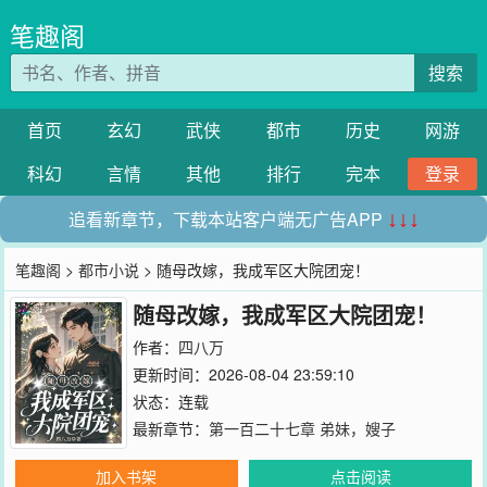
笔趣阁
搜索
首页
玄幻
武侠
都市
历史
网游
科幻
言情
其他
排行
完本
登录
追看新章节，下载本站客户端无广告APP
↓↓↓
笔趣阁
>
都市小说
> 随母改嫁，我成军区大院团宠！
随母改嫁，我成军区大院团宠！
作者：
四八万
更新时间：2026-08-04 23:59:10
状态：连载
最新章节：
第一百二十七章 弟妹，嫂子
加入书架
点击阅读