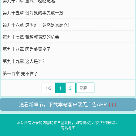
第九十四章 董烈：哒哒哒哒
第九十五章 谈对象的事先放一放
第九十六章 这周哥，竟然是真高兴！
第九十七章 董叔叔表现的机会
第九十八章 因为姜青变了
第九十九章 这人是谁？
第一百章 兜不住了
1/2
1
2
追看新章节，下载本站客户端无广告APP
↓↓↓
本站所有收录的内容均来自互联网，如有侵权我们将尽快删除。
网站地图