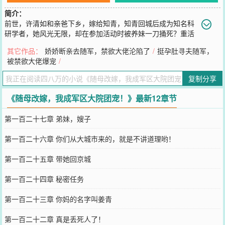
简介：
前世，许清如和亲爸下乡，嫁给知青，知青回城后成为知名科
研学者，她风光无限，却在参加活动时被养妹一刀捅死？重活
一世。许莹莹假意示弱：姐，我要跟爸爸下乡，你跟妈妈！许清如淡
其它作品：
娇娇断亲去随军，禁欲大佬沦陷了
/
挺孕肚寻夫随军，
淡应下：好啊！没有了她的助力，那个知青只是个普通学生，根本难
被禁欲大佬爆宠
/
成大器。她更知道，养妹是她爸和情人的孩子。既然情深，就让他们
一家人永远焊死在一起好了！许清如果断选择：妈，我带你改嫁！不
复制分享
对不对。这一家，为什么正在对她散发莫名善意？她一脸懵逼。等
等……她为什么会变成全家的掌心娇？
《随母改嫁，我成军区大院团宠！》最新12章节
您要是觉得《
随母改嫁，我成军区大院团宠！
》还不错的话请不要忘
记向您QQ群和微博微信里的朋友推荐哦！
第一百二十七章 弟妹，嫂子
第一百二十六章 你们从大城市来的，就是不讲道理哟！
第一百二十五章 带她回京城
第一百二十四章 秘密任务
第一百二十三章 你妈的名字叫姜青
第一百二十二章 真是丢死人了！