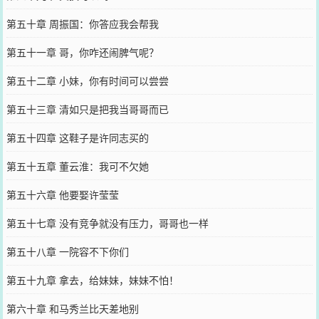
第五十章 周振国：你答应我会帮我
第五十一章 哥，你咋还闹脾气呢？
第五十二章 小妹，你有时间可以尝尝
第五十三章 清如只是把我当哥哥而已
第五十四章 这鞋子是许同志买的
第五十五章 董云淮：我可不欠她
第五十六章 他要娶许莹莹
第五十七章 没有竞争就没有压力，哥哥也一样
第五十八章 一院容不下你们
第五十九章 拿去，给妹妹，妹妹不怕！
第六十章 和马秀兰比天差地别