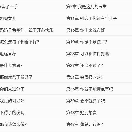
 多留了一手
第7章 我是这儿的医生
 照顾女儿
第11章 别忘了你还有个儿子
章 妈妈只希望你一辈子开心快乐
第15章 你生来就命好
 怎么连孩子都看不好?
第19章 你是不是疯了？
 毛遂自荐
第23章 可以和你们打赌
 是什么意思？
第27章 还谈不谈了？
章 那你就杀了我好了
第31章 会遭报应的！
 你们太过分了
第35章 你就不能懂点事吗
 我真的可以吗
第39章 要不就算了吧
 不得了的发现
第43章 她别想赢
 那我该怎么做？
第47章 薄总，认识？