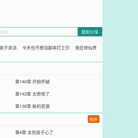
复制分享
卖子求活
、
今天也不想当副本打工仔
、
我在修仙界
第146章 开始怀疑
第142章 太奇怪了
第138章 新的资源
倒序
第4章 太伤孩子心了