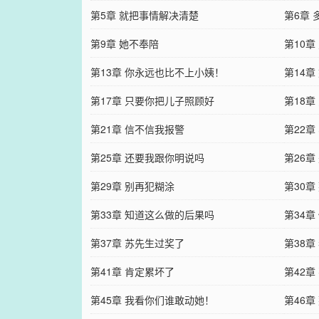
第5章 就把事情解决清楚
第6章
第9章 她不奉陪
第10章
第13章 你永远也比不上小姨！
第14
第17章 只要你把儿子照顾好
第18章
第21章 信不信我报警
第22章
第25章 还要我跟你明说吗
第26章
第29章 别再犯糊涂
第30
第33章 知道这么做的后果吗
第34章
第37章 苏先生过奖了
第38章
第41章 肯定累坏了
第42章
第45章 我看你们谁敢动她！
第46章