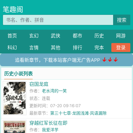
笔趣阁
搜索
首页
玄幻
武侠
都市
历史
网游
科幻
言情
其他
排行
完本
登录
↓↓↓
追看新章节，下载本站客户端无广告APP
历史小说列表
窃国龙庭
作者：
老水湾的一笑
状态：连载
更新时间：07-20 09:16:07
最新章节：
第三十七章·龙困浅滩·风语漏隙
穿越红军长征在即
作者：
我爱洋芋