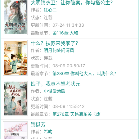
大明锦衣卫：让你破案，你勾搭公主？
作者：
红心二
状态：连载
更新时间：07-24 11:34:33
最新章节：
第116章:大和
什么？扶苏来我家了？
作者：
明月何处问清风
状态：连载
更新时间：08-09 00:50:17
最新章节：
第280章 你叫他大人，叫我什么？
娘子，我真不想考状元
作者：
小俊爱汤圆
状态：连载
更新时间：08-09 11:55:42
最新章节：
第276章 天路通车关卡废
锦撷芳
作者：
希昀