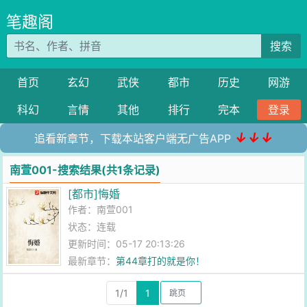
笔趣阁
搜索
首页
玄幻
武侠
都市
历史
网游
科幻
言情
其他
排行
完本
登录
↓↓↓
追看新章节，下载本站客户端无广告APP
南萱001-搜索结果(共1条记录)
[都市]悔婚
作者：
南萱001
状态：连载
更新时间：05-17 20:13:26
最新章节：
第44章打的就是你！
1/1
1