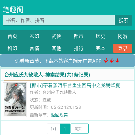
笔趣阁
搜索
首页
玄幻
武侠
都市
历史
网游
科幻
言情
其他
排行
完本
登录
↓↓↓
追看新章节，下载本站客户端无广告APP
台州应氏九缺散人-搜索结果(共1条记录)
[都市]带着蒸汽平台重生回高中之龙腾华夏
作者：
台州应氏九缺散人
状态：连载
更新时间：05-22 12:01:28
最新章节：
返回现实
1/1
1