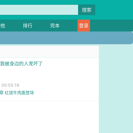
搜索
其他
排行
完本
登录
0，我被身边的人宠坏了
00:55:19
4章 红烧牛肉面登场