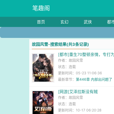
笔趣阁
首页
玄幻
武侠
都
故园风雪-搜索结果(共3条记录)
[都市]重生70整顿亲情，专打
作者：
故园风雪
状态：连载
更新时间：05-23 11:06:36
最新章节：
第446章 内部出问题了
[网游]艾泽拉斯没有贼
作者：
故园风雪
状态：连载
更新时间：10-17 06:20:28