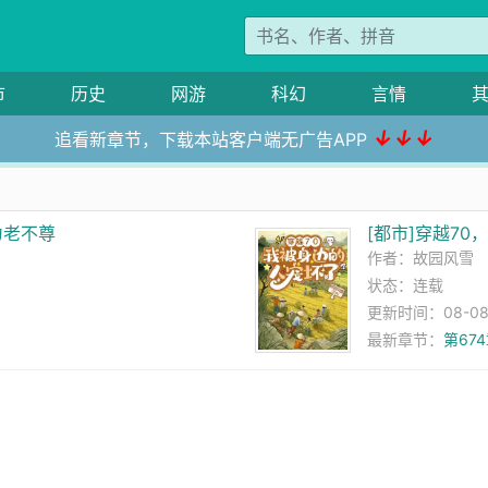
市
历史
网游
科幻
言情
↓↓↓
追看新章节，下载本站客户端无广告APP
为老不尊
[都市]穿越7
作者：
故园风雪
状态：连载
更新时间：08-08 
最新章节：
第67