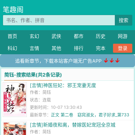
笔趣阁
搜索
首页
玄幻
武侠
都市
历史
网游
科幻
言情
其他
排行
完本
登录
↓↓↓
追看新章节，下载本站客户端无广告APP
简钰-搜索结果(共2条记录)
[言情]神医狂妃：邪王宠妻无度
作者：
简钰
状态：连载
更新时间：10-07 13:30:43
最新章节：
正文 第二卷 窈窕淑女，君子好求_第733
章 大结局
[言情]新婚夜和离，替嫁医妃宠冠全京城
作者：
简钰