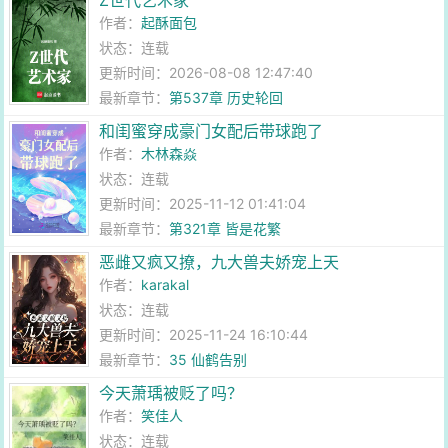
Z世代艺术家
作者：
起酥面包
状态：连载
更新时间：2026-08-08 12:47:40
最新章节：
第537章 历史轮回
和闺蜜穿成豪门女配后带球跑了
作者：
木林森焱
状态：连载
更新时间：2025-11-12 01:41:04
最新章节：
第321章 皆是花繁
恶雌又疯又撩，九大兽夫娇宠上天
作者：
karakal
状态：连载
更新时间：2025-11-24 16:10:44
最新章节：
35 仙鹤告别
今天萧瑀被贬了吗？
作者：
笑佳人
状态：连载