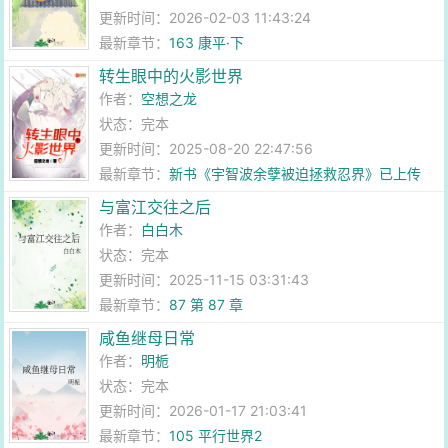
更新时间：2026-02-03 11:43:24
最新章节：
163 康平·下
转生眼中的火影世界
作者：
空想之龙
状态：完本
更新时间：2025-08-20 22:47:56
最新章节：
新书《宇智波余孽被迫拯救忍界》已上传
与富江交往之后
作者：
白白木
状态：完本
更新时间：2025-11-15 03:31:43
最新章节：
87 第 87 章
咸鱼继母日常
作者：
明栀
状态：完本
更新时间：2026-01-17 21:03:41
最新章节：
105 平行世界2