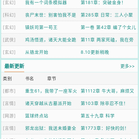
[玄幻]
我有一个词条模拟器
第181章：突破金身！
[科幻]
丧尸末世：别害怕我不是
第285章 日常：三人小聚
[玄幻]
什么好人
镇妖司第一苟王
第一卷 第42章 编了个女儿
[武侠]
鸡汤悟道，诸天大能全跪
国故事，虎妖全信了
第11章 两家死磕，我在旁
[玄幻]
了
从铬龙开始
边吃瓜升级
8.10更新稍晚
最新更新
更多>>
类别
书名
章节
[都市]
重生61，我带了一座军火
第1112章 牛大哥，麻烦又
[言情]
库
诸天穿越从古墓派开始
来了
第103章 除非忍不住！
[网游]
篮球终点站
第五十九章 科学
[言情]
邪龙出狱：我送未婚妻全
第1773章：好快的剑！