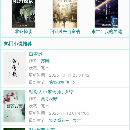
北齐怪谈
回到过去当富翁
末世：我的关键
词比别人多一个
热门小说推荐
白雪歌
作者：
雾圆
状态：完本
更新时间：2025-10-17 23:01:42
最新章节：
第120章 终 ◇
就没人心疼大师兄吗？
作者：
莫寻秋野
状态：完本
更新时间：2025-11-12 01:44:00
最新章节：
152 番外三 · 异世